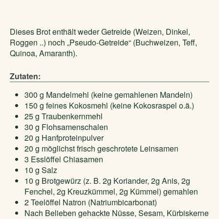
Dieses Brot enthält weder Getreide (Weizen, Dinkel,
Roggen ..) noch „Pseudo-Getreide“ (Buchweizen, Teff,
Quinoa, Amaranth).
Zutaten:
300 g Mandelmehl (keine gemahlenen Mandeln)
150 g feines Kokosmehl (keine Kokosraspel o.ä.)
25 g Traubenkernmehl
30 g Flohsamenschalen
20 g Hanfproteinpulver
20 g möglichst frisch geschrotete Leinsamen
3 Esslöffel Chiasamen
10 g Salz
10 g Brotgewürz (z. B. 2g Koriander, 2g Anis, 2g
Fenchel, 2g Kreuzkümmel, 2g Kümmel) gemahlen
2 Teelöffel Natron (Natriumbicarbonat)
Nach Belieben gehackte Nüsse, Sesam, Kürbiskerne