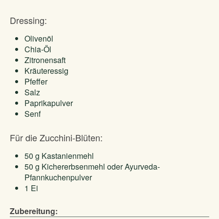
Dressing:
Olivenöl
Chia-Öl
Zitronensaft
Kräuteressig
Pfeffer
Salz
Paprikapulver
Senf
Für die Zucchini-Blüten:
50 g Kastanienmehl
50 g Kichererbsenmehl oder Ayurveda-
Pfannkuchenpulver
1 Ei
Zubereitung: