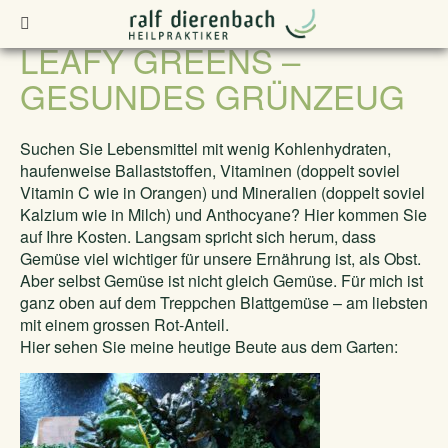
Osteopathie Konstanz
>
Leafy Greens – gesundes Grünzeug
LEAFY GREENS –
GESUNDES GRÜNZEUG
Suchen Sie Lebensmittel mit wenig Kohlenhydraten,
haufenweise Ballaststoffen, Vitaminen (doppelt soviel
Vitamin C wie in Orangen) und Mineralien (doppelt soviel
Kalzium wie in Milch) und Anthocyane? Hier kommen Sie
auf Ihre Kosten. Langsam spricht sich herum, dass
Gemüse viel wichtiger für unsere Ernährung ist, als Obst.
Aber selbst Gemüse ist nicht gleich Gemüse. Für mich ist
ganz oben auf dem Treppchen Blattgemüse – am liebsten
mit einem grossen Rot-Anteil.
Hier sehen Sie meine heutige Beute aus dem Garten: