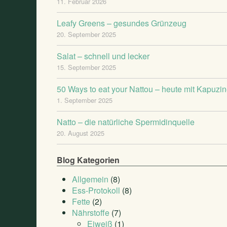
11. Februar 2026
Leafy Greens – gesundes Grünzeug
20. September 2025
Salat – schnell und lecker
15. September 2025
50 Ways to eat your Nattou – heute mit Kapuzi
1. September 2025
Natto – die natürliche Spermidinquelle
20. August 2025
Blog Kategorien
Allgemein
(8)
Ess-Protokoll
(8)
Fette
(2)
Nährstoffe
(7)
Eiweiß
(1)