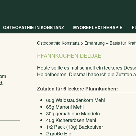
OSTEOPATHIE IN KONSTANZ
MYOREFLEXTHERAPIE
F
Osteopathie Konstanz
>
Ernährung – Basis für Kra
PFANNKUCHEN DELUXE
Heute sollte es mal schnell ein leckeres Des
Heidelbeeren. Diesmal habe ich die Zutaten 
vom
d.
Zutaten für 6 leckere Pfannkuchen:
65g Waldstaudenkorn Mehl
65g Marroni Mehl
30g gemahlene Mandeln
40g Kichererbsen Mehl
1/2 Pack (10g) Backpulver
2 große Eier