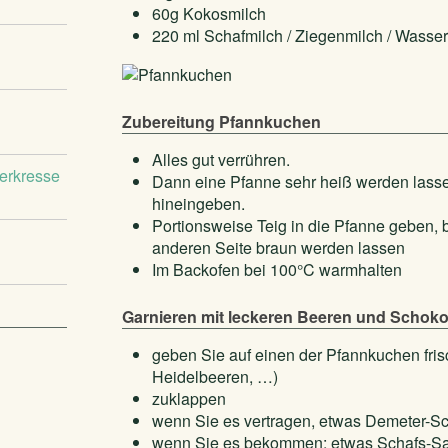
60g Kokosmilch
220 ml Schafmilch / Ziegenmilch / Wasser
Zubereitung Pfannkuchen
Alles gut verrühren.
nerkresse
Dann eine Pfanne sehr heiß werden lasse
hineingeben.
Portionsweise Teig in die Pfanne geben,
anderen Seite braun werden lassen
Im Backofen bei 100°C warmhalten
Garnieren mit leckeren Beeren und Schok
geben Sie auf einen der Pfannkuchen fri
Heidelbeeren, …)
zuklappen
wenn Sie es vertragen, etwas Demeter-S
wenn Sie es bekommen: etwas Schafs-S